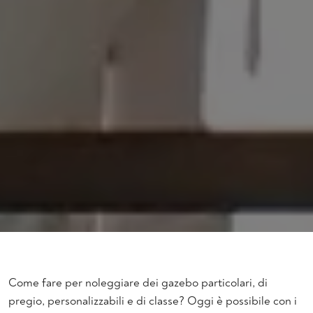
Come fare per noleggiare dei gazebo particolari, di
pregio, personalizzabili e di classe? Oggi è possibile con i