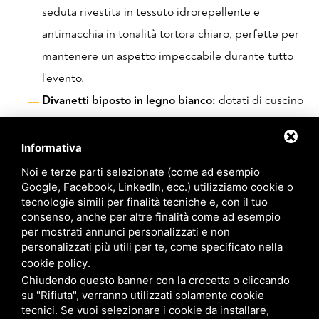
seduta rivestita in tessuto idrorepellente e
antimacchia in tonalità tortora chiaro, perfette per
mantenere un aspetto impeccabile durante tutto
l'evento.
Divanetti biposto in legno bianco:
dotati di cuscino
e spalliera imbottiti in tessuto sky bianco, ideali per
allestire eleganti zone relax all'aperto o salotti
Informativa
interni per gli ospiti.
Noi e terze parti selezionate (come ad esempio
Google, Facebook, LinkedIn, ecc.) utilizziamo cookie o
Pouf in alluminio bianco:
strutture moderne con
tecnologie simili per finalità tecniche e, con il tuo
cuscino imbottito di ampie dimensioni (1x1 metri),
consenso, anche per altre finalità come ad esempio
per mostrati annunci personalizzati e non
rivestite in tessuto sky bianco e personalizzabili in
personalizzati più utili per te, come specificato nella
vari colori per adattarsi alla tavolozza cromatica
cookie policy
.
delle tue nozze.
Chiudendo questo banner con la crocetta o cliccando
su "Rifiuta", verranno utilizzati solamente cookie
Pouf monoposto pieghevoli:
una soluzione versatile
tecnici. Se vuoi selezionare i cookie da installare,