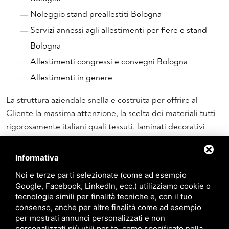
Noleggio stand preallestiti Bologna
Servizi annessi agli allestimenti per fiere e stand
Bologna
Allestimenti congressi e convegni Bologna
Allestimenti in genere
La struttura aziendale snella e costruita per offrire al
Cliente la massima attenzione, la scelta dei materiali tutti
rigorosamente italiani quali tessuti, laminati decorativi
uniti ad una lavorazione artigianale con tecnici
specializzati; cortesia e professionalità, educazione e
Informativa
precisione nel lavoro dei nostri addetti specializzati per il
Noi e terze parti selezionate (come ad esempio
Vostro allestimento per fiere o il Vostro stand
Google, Facebook, LinkedIn, ecc.) utilizziamo cookie o
personalizzato.
tecnologie simili per finalità tecniche e, con il tuo
consenso, anche per altre finalità come ad esempio
per mostrati annunci personalizzati e non
La Scuotto Group srl - stand e allestimenti fieristici a
personalizzati più utili per te, come specificato nella