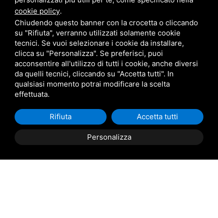
Bologna - propone tipologie di stand personalizzati
cookie policy
.
seguendo le Vs. idee rendendole uniche ed inimitabili.
Chiudendo questo banner con la crocetta o cliccando
su "Rifiuta", verranno utilizzati solamente cookie
Alfonso Scuotto Group srl: ALLESTIAMO I VOSTRI
tecnici. Se vuoi selezionare i cookie da installare,
clicca su "Personalizza". Se preferisci, puoi
STAND... dal 1908.
acconsentire all'utilizzo di tutti i cookie, anche diversi
da quelli tecnici, cliccando su "Accetta tutti". In
qualsiasi momento potrai modificare la scelta
effettuata.
Rifiuta
Accetta tutti
Personalizza