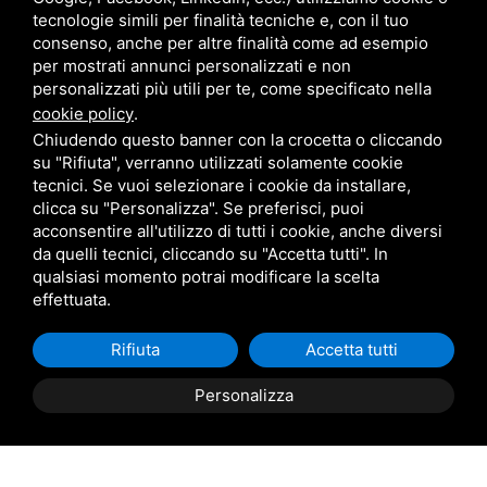
Star Progetti
tecnologie simili per finalità tecniche e, con il tuo
consenso, anche per altre finalità come ad esempio
per mostrati annunci personalizzati e non
Giulio Barbieri
personalizzati più utili per te, come specificato nella
cookie policy
.
Chiudendo questo banner con la crocetta o cliccando
su "Rifiuta", verranno utilizzati solamente cookie
tecnici. Se vuoi selezionare i cookie da installare,
clicca su "Personalizza". Se preferisci, puoi
acconsentire all'utilizzo di tutti i cookie, anche diversi
Trasporto e consegna in tutta
da quelli tecnici, cliccando su "Accetta tutti". In
Italia
qualsiasi momento potrai modificare la scelta
effettuata.
(da definire e concordare in riferimento alla
richiesta)
Rifiuta
Accetta tutti
Personalizza