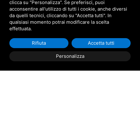
clicca su "Personalizza". Se preferisci, puoi
Star Progetti
acconsentire all'utilizzo di tutti i cookie, anche diversi
da quelli tecnici, cliccando su "Accetta tutti". In
qualsiasi momento potrai modificare la scelta
Giulio Barbieri
effettuata.
Rifiuta
Accetta tutti
Personalizza
Trasporto e consegna in tutta
Italia
(da definire e concordare in riferimento alla
richiesta)