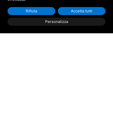
Rifiuta
Accetta tutti
Trasporto e consegna in tutta
Personalizza
Italia
(da definire e concordare in riferimento alla
richiesta)
Contattaci
per scoprire il