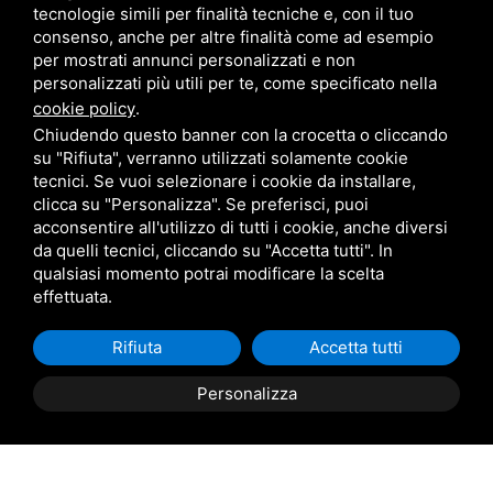
Marchi
tecnologie simili per finalità tecniche e, con il tuo
consenso, anche per altre finalità come ad esempio
per mostrati annunci personalizzati e non
personalizzati più utili per te, come specificato nella
Pedrali
cookie policy
.
Chiudendo questo banner con la crocetta o cliccando
Scab
su "Rifiuta", verranno utilizzati solamente cookie
tecnici. Se vuoi selezionare i cookie da installare,
clicca su "Personalizza". Se preferisci, puoi
Belair
acconsentire all'utilizzo di tutti i cookie, anche diversi
da quelli tecnici, cliccando su "Accetta tutti". In
qualsiasi momento potrai modificare la scelta
Giardini Veneti
effettuata.
Rifiuta
Accetta tutti
Star Progetti
Personalizza
Giulio Barbieri