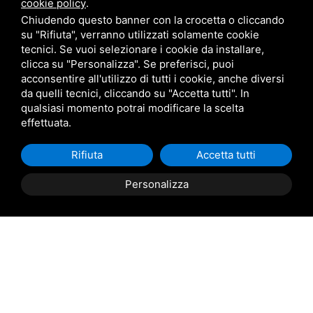
cookie policy
.
Chiudendo questo banner con la crocetta o cliccando
Belair
su "Rifiuta", verranno utilizzati solamente cookie
tecnici. Se vuoi selezionare i cookie da installare,
clicca su "Personalizza". Se preferisci, puoi
Giardini Veneti
acconsentire all'utilizzo di tutti i cookie, anche diversi
da quelli tecnici, cliccando su "Accetta tutti". In
qualsiasi momento potrai modificare la scelta
Star Progetti
effettuata.
Giulio Barbieri
Rifiuta
Accetta tutti
Personalizza
Trasporto e consegna in tutta
Italia
(da definire e concordare in riferimento alla