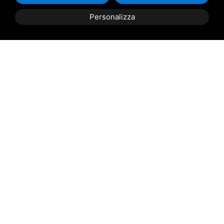
Italia
Personalizza
(da definire e concordare in riferimento alla
richiesta)
Contattaci
per scoprire il
miglior prezzo
riservato per
te