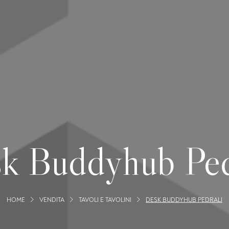
k Buddyhub Ped
HOME
VENDITA
TAVOLI E TAVOLINI
DESK BUDDYHUB PEDRALI