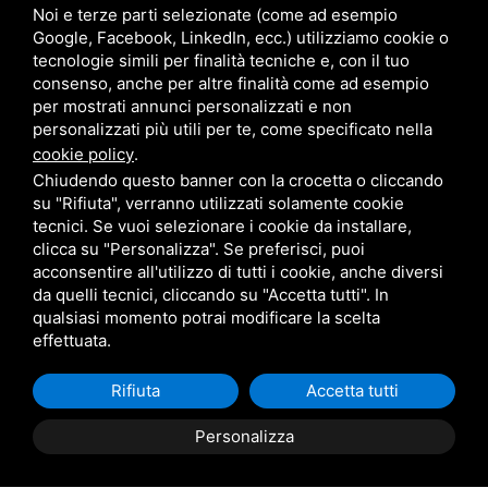
Noi e terze parti selezionate (come ad esempio
Giardini Veneti
Google, Facebook, LinkedIn, ecc.) utilizziamo cookie o
tecnologie simili per finalità tecniche e, con il tuo
consenso, anche per altre finalità come ad esempio
Star Progetti
per mostrati annunci personalizzati e non
personalizzati più utili per te, come specificato nella
Giulio Barbieri
cookie policy
.
Chiudendo questo banner con la crocetta o cliccando
su "Rifiuta", verranno utilizzati solamente cookie
tecnici. Se vuoi selezionare i cookie da installare,
clicca su "Personalizza". Se preferisci, puoi
acconsentire all'utilizzo di tutti i cookie, anche diversi
da quelli tecnici, cliccando su "Accetta tutti". In
Trasporto e consegna in tutta
qualsiasi momento potrai modificare la scelta
Italia
effettuata.
(da definire e concordare in riferimento alla
Rifiuta
Accetta tutti
richiesta)
Personalizza